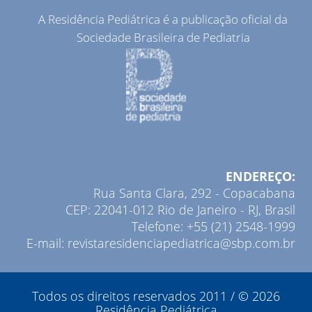
A Residência Pediátrica é a publicação oficial da
Sociedade Brasileira de Pediatria
ENDEREÇO:
Rua Santa Clara, 292 - Copacabana
CEP: 22041-012 Rio de Janeiro - RJ, Brasil
Telefone: +55 (21) 2548-1999
E-mail: revistaresidenciapediatrica@sbp.com.br
Todos os direitos reservados 2011 / © 2026
Residência Pediátrica