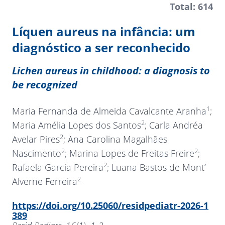
Total: 614
Líquen aureus na infância: um
diagnóstico a ser reconhecido
Lichen aureus in childhood: a diagnosis to
be recognized
1
Maria Fernanda de Almeida Cavalcante Aranha
;
2
Maria Amélia Lopes dos Santos
; Carla Andréa
2
Avelar Pires
; Ana Carolina Magalhães
2
2
Nascimento
; Marina Lopes de Freitas Freire
;
2
Rafaela Garcia Pereira
; Luana Bastos de Mont’
2
Alverne Ferreira
https://doi.org/10.25060/residpediatr-2026-1
389