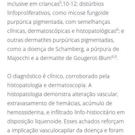
5
inclusive em criancas
,10-12; distúrbios
linfoproliferativos, como micose fungoide
purpúrica pigmentada, com semelhanças
6
clínicas, dermatoscópicas e histopatológicas
; e
outras dermatites purpúricas pigmentadas,
como a doença de Schamberg, a púrpura de
6,9
Majocchi e a dermatite de Gougerot-Blum
.
O diagnóstico é clínico, corroborado pela
histopatologia e dermatoscopia. A
histopatologia demonstra alteração vascular,
extravasamento de hemácias, acúmulo de
hemossiderina, e infiltrado linfo-histiocitário em
disposição liquenoide. Esses achados reforçam
a implicação vasculocapilar da doença e foram