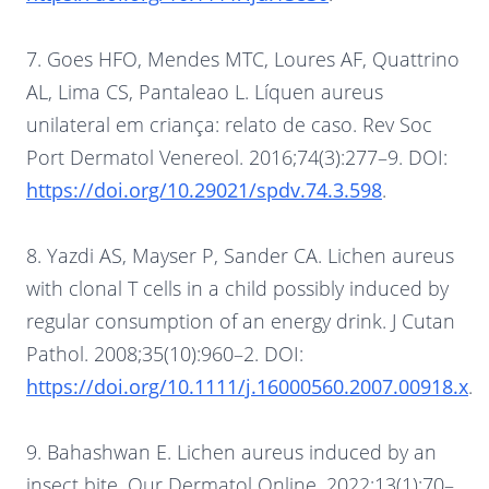
7. Goes HFO, Mendes MTC, Loures AF, Quattrino
AL, Lima CS, Pantaleao L. Líquen aureus
unilateral em criança: relato de caso. Rev Soc
Port Dermatol Venereol. 2016;74(3):277–9. DOI:
https://doi.org/10.29021/spdv.74.3.598
.
8. Yazdi AS, Mayser P, Sander CA. Lichen aureus
with clonal T cells in a child possibly induced by
regular consumption of an energy drink. J Cutan
Pathol. 2008;35(10):960–2. DOI:
https://doi.org/10.1111/j.16000560.2007.00918.x
.
9. Bahashwan E. Lichen aureus induced by an
insect bite. Our Dermatol Online. 2022;13(1):70–