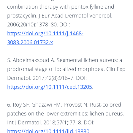
combination therapy with pentoxifylline and
prostacyclin. J Eur Acad Dermatol Venereol.
2006;20(10):1378–80. DOI:
https://doi.org/10.1111/j.1468-
3083.2006.01732.x
.
5. Abdelmaksoud A. Segmental lichen aureus: a
prodromal stage of localized morphoea. Clin Exp
Dermatol. 2017;42(8):916–7. DOI:
https://doi.org/10.1111/ced.13205
.
6. Roy SF, Ghazawi FM, Provost N. Rust-colored
patches on the lower extremities: lichen aureus.
Int J Dermatol. 2018;57(1):77–8. DOI:
https://doi.org/10.1111/ijd.13830
.