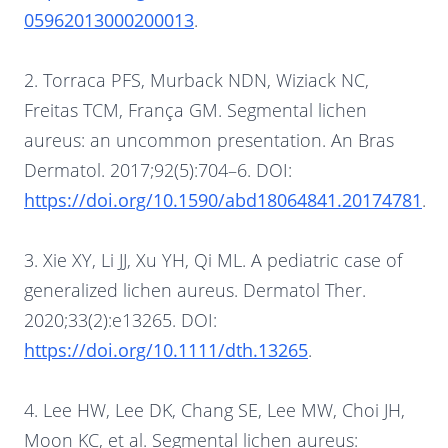
05962013000200013
.
2. Torraca PFS, Murback NDN, Wiziack NC,
Freitas TCM, França GM. Segmental lichen
aureus: an uncommon presentation. An Bras
Dermatol. 2017;92(5):704–6. DOI:
https://doi.org/10.1590/abd18064841.20174781
.
3. Xie XY, Li JJ, Xu YH, Qi ML. A pediatric case of
generalized lichen aureus. Dermatol Ther.
2020;33(2):e13265. DOI:
https://doi.org/10.1111/dth.13265
.
4. Lee HW, Lee DK, Chang SE, Lee MW, Choi JH,
Moon KC, et al. Segmental lichen aureus: