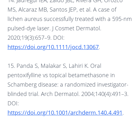
14. Jauregui IEA, Zaldo JBL, Rivera GH, Orozco
MS, Alcaraz MB, Santos JEP, et al. A case of
lichen aureus successfully treated with a 595-nm
pulsed-dye laser. J Cosmet Dermatol.
2020;19(3):657–9. DOI:
https://doi.org/10.1111/jocd.13067
.
15. Panda S, Malakar S, Lahiri K. Oral
pentoxifylline vs topical betamethasone in
Schamberg disease: a randomized investigator-
blinded trial. Arch Dermatol. 2004;140(4):491–3.
DOI:
https://doi.org/10.1001/archderm.140.4.491
.