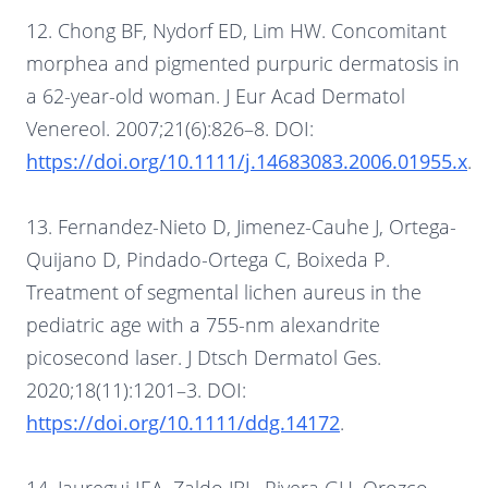
12. Chong BF, Nydorf ED, Lim HW. Concomitant
morphea and pigmented purpuric dermatosis in
a 62-year-old woman. J Eur Acad Dermatol
Venereol. 2007;21(6):826–8. DOI:
https://doi.org/10.1111/j.14683083.2006.01955.x
.
13. Fernandez-Nieto D, Jimenez-Cauhe J, Ortega-
Quijano D, Pindado-Ortega C, Boixeda P.
Treatment of segmental lichen aureus in the
pediatric age with a 755-nm alexandrite
picosecond laser. J Dtsch Dermatol Ges.
2020;18(11):1201–3. DOI:
https://doi.org/10.1111/ddg.14172
.