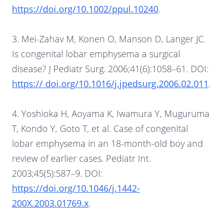
https://doi.org/10.1002/ppul.10240
.
3. Mei-Zahav M, Konen O, Manson D, Langer JC.
Is congenital lobar emphysema a surgical
disease? J Pediatr Surg. 2006;41(6):1058–61. DOI:
https:// doi.org/10.1016/j.jpedsurg.2006.02.011
.
4. Yoshioka H, Aoyama K, Iwamura Y, Muguruma
T, Kondo Y, Goto T, et al. Case of congenital
lobar emphysema in an 18-month-old boy and
review of earlier cases. Pediatr Int.
2003;45(5):587–9. DOI:
https://doi.org/10.1046/j.1442-
200X.2003.01769.x
.