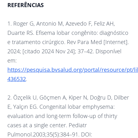
REFERÊNCIAS
1. Roger G, Antonio M, Azevedo F, Feliz AH,
Duarte RS. Efisema lobar congênito: diagnóstico
e tratamento cirúrgico. Rev Para Med [Internet].
2024; [citado 2024 Nov 24]; 37–42. Disponível
em:
https://pesquisa.bvsalud.org/portal/resource/pt/lil
436532
.
2. Özçelik U, Göçmen A, Kiper N, Doğru D, Dilber
E, Yalçın EG. Congenital lobar emphysema:
evaluation and long-term follow-up of thirty
cases at a single center. Pediatr
Pulmonol.2003;35(5):384–91. DOI: