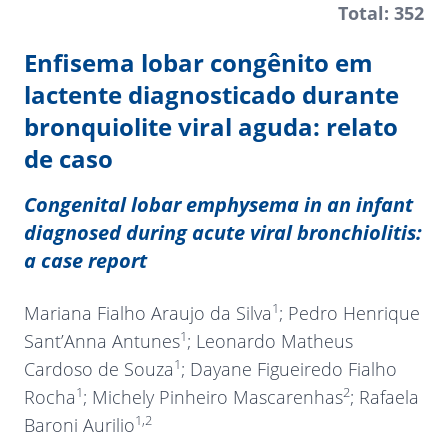
Total: 352
Enfisema lobar congênito em
lactente diagnosticado durante
bronquiolite viral aguda: relato
de caso
Congenital lobar emphysema in an infant
diagnosed during acute viral bronchiolitis:
a case report
1
Mariana Fialho Araujo da Silva
; Pedro Henrique
1
Sant’Anna Antunes
; Leonardo Matheus
1
Cardoso de Souza
; Dayane Figueiredo Fialho
1
2
Rocha
; Michely Pinheiro Mascarenhas
; Rafaela
1,2
Baroni Aurilio