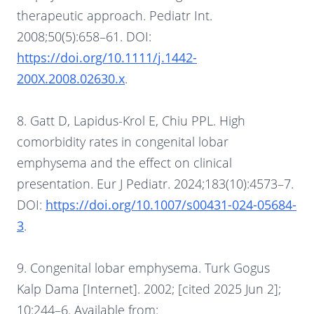
therapeutic approach. Pediatr Int.
2008;50(5):658–61. DOI:
https://doi.org/10.1111/j.1442-
200X.2008.02630.x
.
8. Gatt D, Lapidus-Krol E, Chiu PPL. High
comorbidity rates in congenital lobar
emphysema and the effect on clinical
presentation. Eur J Pediatr. 2024;183(10):4573–7.
DOI:
https://doi.org/10.1007/s00431-024-05684-
3
.
9. Congenital lobar emphysema. Turk Gogus
Kalp Dama [Internet]. 2002; [cited 2025 Jun 2];
10:244–6. Available from: