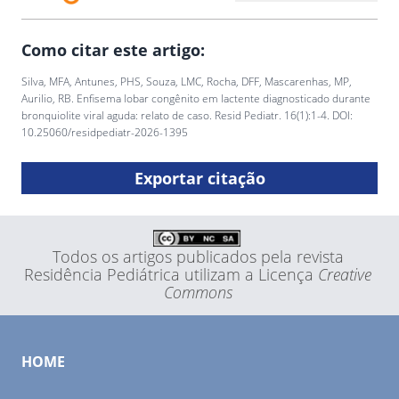
Como citar este artigo:
Silva, MFA, Antunes, PHS, Souza, LMC, Rocha, DFF, Mascarenhas, MP,
Aurilio, RB. Enfisema lobar congênito em lactente diagnosticado durante
bronquiolite viral aguda: relato de caso. Resid Pediatr. 16(1):1-4. DOI:
10.25060/residpediatr-2026-1395
Exportar citação
Todos os artigos publicados pela revista
Residência Pediátrica utilizam a Licença
Creative
Commons
HOME