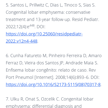
5. Santos L, Prillwitz C, Dias L, Tinoco S, Sias S.
Congenital lobar emphysema: conservative
treatment and 13-year follow-up. Resid Pediatr.
448
2022;12(4):e
. DOI:
https://doi.org/10.25060/residpediatr-
2022.v12n4-448
.
6. Cunha Fatureto M, Pinheiro Ferreira D, Amaro
Ferraz D, Vieira dos Santos JP, Andrade Maia S.
Enfisema lobar congênito: relato de caso. Rev
Port Pneumol [Internet]. 2008;14(6):893–6. DOI:
https://doi.org/10.1016/S2173-5115(08)70317-8
.
7. Ulku R, Onat S, Ozcelik C. Congenital lobar
emphysema: differential diagnosis and