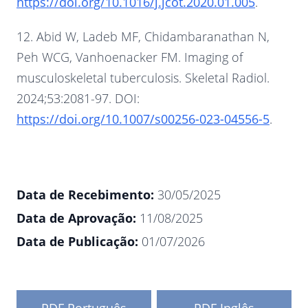
https://doi.org/10.1016/j.jcot.2020.01.005
.
12. Abid W, Ladeb MF, Chidambaranathan N,
Peh WCG, Vanhoenacker FM. Imaging of
musculoskeletal tuberculosis. Skeletal Radiol.
2024;53:2081-97. DOI:
https://doi.org/10.1007/s00256-023-04556-5
.
Data de Recebimento:
30/05/2025
Data de Aprovação:
11/08/2025
Data de Publicação:
01/07/2026
PDF Português
PDF Inglês