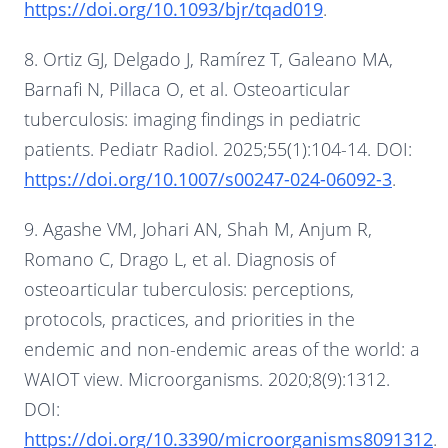
https://doi.org/10.1093/bjr/tqad019
.
8. Ortiz GJ, Delgado J, Ramírez T, Galeano MA,
Barnafi N, Pillaca O, et al. Osteoarticular
tuberculosis: imaging findings in pediatric
patients. Pediatr Radiol. 2025;55(1):104-14. DOI:
https://doi.org/10.1007/s00247-024-06092-3
.
9. Agashe VM, Johari AN, Shah M, Anjum R,
Romano C, Drago L, et al. Diagnosis of
osteoarticular tuberculosis: perceptions,
protocols, practices, and priorities in the
endemic and non-endemic areas of the world: a
WAIOT view. Microorganisms. 2020;8(9):1312.
DOI:
https://doi.org/10.3390/microorganisms8091312
.