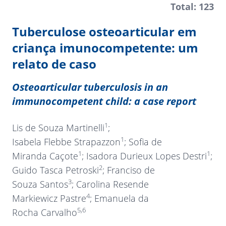
Total: 123
Tuberculose osteoarticular em
criança imunocompetente: um
relato de caso
Osteoarticular tuberculosis in an
immunocompetent child: a case report
1
Lis de Souza Martinelli
;
1
Isabela Flebbe Strapazzon
; Sofia de
1
1
Miranda Caçote
; Isadora Durieux Lopes Destri
;
2
Guido Tasca Petroski
; Franciso de
3
Souza Santos
; Carolina Resende
4
Markiewicz Pastre
; Emanuela da
5,6
Rocha Carvalho