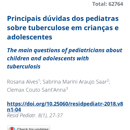
Total: 62764
Principais dúvidas dos pediatras
sobre tuberculose em crianças e
adolescentes
The main questions of pediatricians about
children and adolescents with
tuberculosis
1
2
Rosana Alves
; Sabrina Marini Araujo Saar
;
3
Clemax Couto Sant’Anna
https://doi.org/10.25060/residpediatr-2018.v8
n1-04
Resid Pediatr. 8(1), 27-37