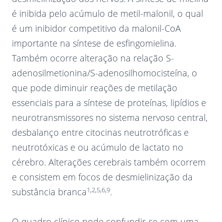
é inibida pelo acúmulo de metil-malonil, o qual
é um inibidor competitivo da malonil-CoA
importante na síntese de esfingomielina.
Também ocorre alteração na relação S-
adenosilmetionina/S-adenosilhomocisteína, o
que pode diminuir reações de metilação
essenciais para a síntese de proteínas, lipídios e
neurotransmissores no sistema nervoso central,
desbalanço entre citocinas neutrotróficas e
neutrotóxicas e ou acúmulo de lactato no
cérebro. Alterações cerebrais também ocorrem
e consistem em focos de desmielinização da
1,2,5,6,9
substância branca
.
O quadro clínico pode confundir-se com uma