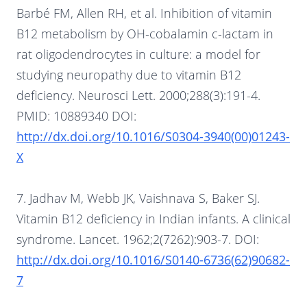
Barbé FM, Allen RH, et al. Inhibition of vitamin
B12 metabolism by OH-cobalamin c-lactam in
rat oligodendrocytes in culture: a model for
studying neuropathy due to vitamin B12
deficiency. Neurosci Lett. 2000;288(3):191-4.
PMID: 10889340 DOI:
http://dx.doi.org/10.1016/S0304-3940(00)01243-
X
7. Jadhav M, Webb JK, Vaishnava S, Baker SJ.
Vitamin B12 deficiency in Indian infants. A clinical
syndrome. Lancet. 1962;2(7262):903-7. DOI:
http://dx.doi.org/10.1016/S0140-6736(62)90682-
7