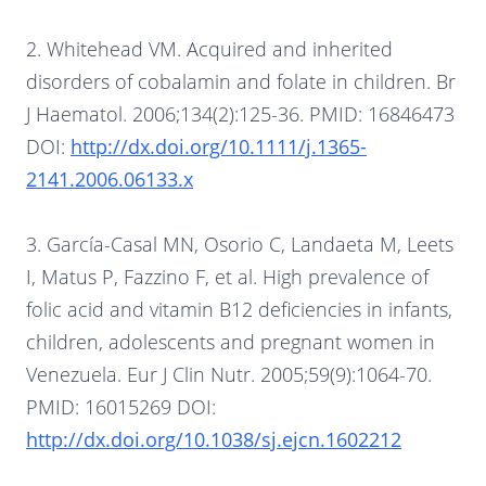
2. Whitehead VM. Acquired and inherited
disorders of cobalamin and folate in children. Br
J Haematol. 2006;134(2):125-36. PMID: 16846473
DOI:
http://dx.doi.org/10.1111/j.1365-
2141.2006.06133.x
3. García-Casal MN, Osorio C, Landaeta M, Leets
I, Matus P, Fazzino F, et al. High prevalence of
folic acid and vitamin B12 deficiencies in infants,
children, adolescents and pregnant women in
Venezuela. Eur J Clin Nutr. 2005;59(9):1064-70.
PMID: 16015269 DOI:
http://dx.doi.org/10.1038/sj.ejcn.1602212