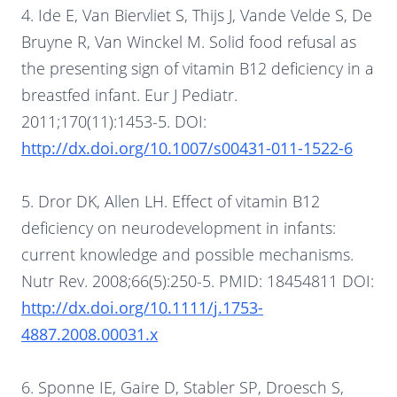
4. Ide E, Van Biervliet S, Thijs J, Vande Velde S, De
Bruyne R, Van Winckel M. Solid food refusal as
the presenting sign of vitamin B12 deficiency in a
breastfed infant. Eur J Pediatr.
2011;170(11):1453-5. DOI:
http://dx.doi.org/10.1007/s00431-011-1522-6
5. Dror DK, Allen LH. Effect of vitamin B12
deficiency on neurodevelopment in infants:
current knowledge and possible mechanisms.
Nutr Rev. 2008;66(5):250-5. PMID: 18454811 DOI:
http://dx.doi.org/10.1111/j.1753-
4887.2008.00031.x
6. Sponne IE, Gaire D, Stabler SP, Droesch S,