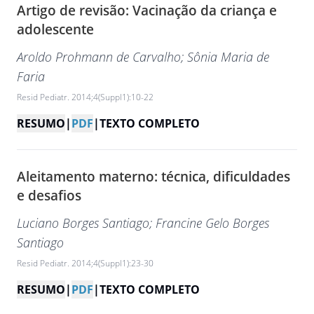
Artigo de revisão: Vacinação da criança e
adolescente
Aroldo Prohmann de Carvalho
; Sônia Maria de
Faria
Resid Pediatr. 2014;4(Suppl1):10-22
RESUMO
|
PDF
|
TEXTO COMPLETO
Aleitamento materno: técnica, dificuldades
e desafios
Luciano Borges Santiago
; Francine Gelo Borges
Santiago
Resid Pediatr. 2014;4(Suppl1):23-30
RESUMO
|
PDF
|
TEXTO COMPLETO