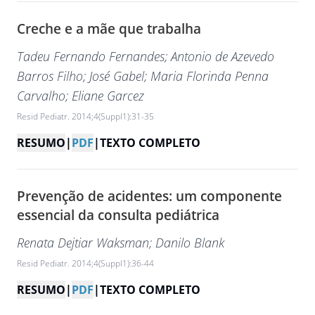
Creche e a mãe que trabalha
Tadeu Fernando Fernandes
; Antonio de Azevedo
Barros Filho
; José Gabel
; Maria Florinda Penna
Carvalho
; Eliane Garcez
Resid Pediatr. 2014;4(Suppl1):31-35
RESUMO
|
PDF
|
TEXTO COMPLETO
Prevenção de acidentes: um componente
essencial da consulta pediátrica
Renata Dejtiar Waksman
; Danilo Blank
Resid Pediatr. 2014;4(Suppl1):36-44
RESUMO
|
PDF
|
TEXTO COMPLETO