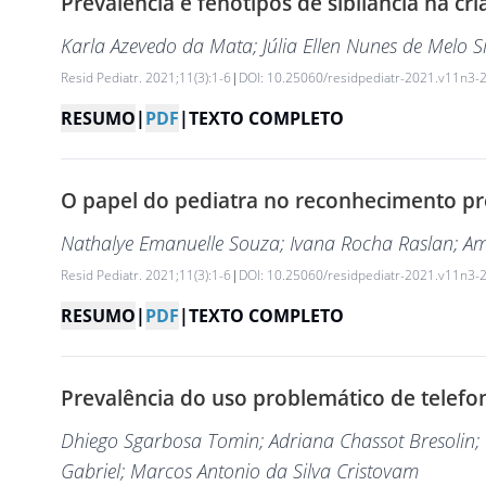
Prevalência e fenótipos de sibilância na cr
Karla Azevedo da Mata
; Júlia Ellen Nunes de Melo S
Resid Pediatr. 2021;11(3):1-6
|
DOI: 10.25060/residpediatr-2021.v11n3-
RESUMO
|
PDF
|
TEXTO COMPLETO
O papel do pediatra no reconhecimento prec
Nathalye Emanuelle Souza
; Ivana Rocha Raslan
; A
Resid Pediatr. 2021;11(3):1-6
|
DOI: 10.25060/residpediatr-2021.v11n3-
RESUMO
|
PDF
|
TEXTO COMPLETO
Prevalência do uso problemático de telefo
Dhiego Sgarbosa Tomin
; Adriana Chassot Bresolin
;
Gabriel
; Marcos Antonio da Silva Cristovam