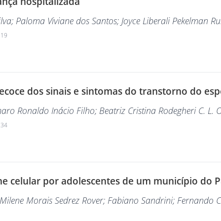
iança hospitalizada
ilva
; Paloma Viviane dos Santos
; Joyce Liberali Pekelman R
219
oce dos sinais e sintomas do transtorno do espec
maro Ronaldo Inácio Filho
; Beatriz Cristina Rodegheri C. L. O
234
ne celular por adolescentes de um município do 
 Milene Morais Sedrez Rover
; Fabiano Sandrini
; Fernando C