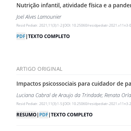
Nutrição infantil, atividade física e a pan
Joel Alves Lamounier
Resid Pediatr. 2021;11(3):1-2
|
DOI: 10.25060/residpediatr-2021.v11n3-
PDF
|
TEXTO COMPLETO
ARTIGO ORIGINAL
Impactos psicossociais para cuidador de p
Luciana Cabral de Araujo da Trindade
; Renata Orl
Resid Pediatr. 2021;11(3):1-5
|
DOI: 10.25060/residpediatr-2021.v11n3-
RESUMO
|
PDF
|
TEXTO COMPLETO