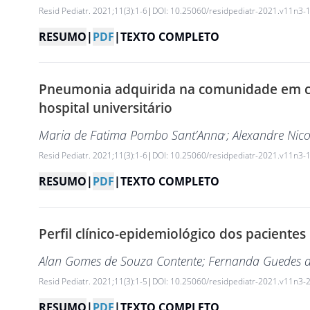
Resid Pediatr. 2021;11(3):1-6
|
DOI: 10.25060/residpediatr-2021.v11n3-
RESUMO
|
PDF
|
TEXTO COMPLETO
Pneumonia adquirida na comunidade em cr
hospital universitário
,
Maria de Fatima Pombo Sant’Anna
; Alexandre Nic
Resid Pediatr. 2021;11(3):1-6
|
DOI: 10.25060/residpediatr-2021.v11n3-
RESUMO
|
PDF
|
TEXTO COMPLETO
Perfil clínico-epidemiológico dos pacient
Alan Gomes de Souza Contente
; Fernanda Guedes 
Resid Pediatr. 2021;11(3):1-5
|
DOI: 10.25060/residpediatr-2021.v11n3-
RESUMO
|
PDF
|
TEXTO COMPLETO