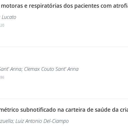
 motoras e respiratórias dos pacientes com atrofi
r Lucato
220
Sant’ Anna
; Clemax Couto Sant’ Anna
186
étrico subnotificado na carteira de saúde da cri
zuella
; Luiz Antonio Del-Ciampo