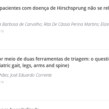
 pacientes com doença de Hirschsprung não se re
ta Barbosa de Carvalho
; Rita De Cássia Perina Martins
; Eli
210
or meio de duas ferramentas de triagem: o quest
tric gait, legs, arms and spine)
hães
; José Eduardo Corrente
218