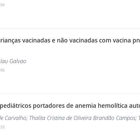
194
ianças vacinadas e não vacinadas com vacina pn
olau Galvao
196
es pediátricos portadores de anemia hemolítica a
de Carvalho
; Thalita Cristina de Oliveira Brandão Campos
;
233