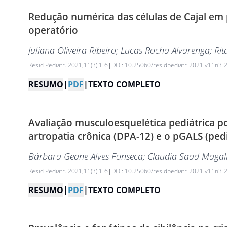
Redução numérica das células de Cajal em
operatório
Juliana Oliveira Ribeiro
; Lucas Rocha Alvarenga
; Ri
Resid Pediatr. 2021;11(3):1-6
|
DOI: 10.25060/residpediatr-2021.v11n3-
RESUMO
|
PDF
|
TEXTO COMPLETO
Avaliação musculoesquelética pediátrica p
artropatia crônica (DPA-12) e o pGALS (pedia
Bárbara Geane Alves Fonseca
; Claudia Saad Magal
Resid Pediatr. 2021;11(3):1-6
|
DOI: 10.25060/residpediatr-2021.v11n3-
RESUMO
|
PDF
|
TEXTO COMPLETO