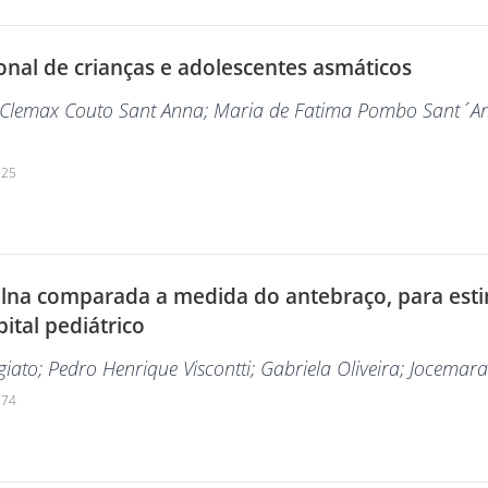
ional de crianças e adolescentes asmáticos
 Clemax Couto Sant Anna
; Maria de Fatima Pombo Sant´A
225
lna comparada a medida do antebraço, para estim
tal pediátrico
giato
; Pedro Henrique Viscontti
; Gabriela Oliveira
; Jocemar
174