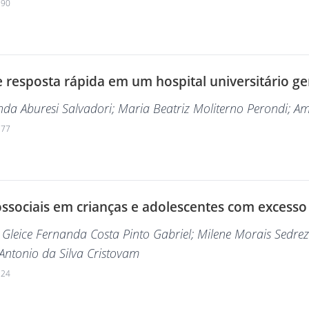
190
esposta rápida em um hospital universitário gera
nda Aburesi Salvadori
; Maria Beatriz Moliterno Perondi
; Am
177
ossociais em crianças e adolescentes com excesso
; Gleice Fernanda Costa Pinto Gabriel
; Milene Morais Sedre
Antonio da Silva Cristovam
224