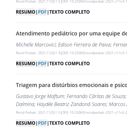
Resid Pediatr. 2021;11(3):1-5
|
DOI: 10.25060/residpediatr-2021.v11n3-
RESUMO
|
PDF
|
TEXTO COMPLETO
Atendimento pediátrico por uma equipe de r
Michelle Marcovici
; Edison Ferreira de Paiva
; Ferna
Resid Pediatr. 2021;11(3):1-9
|
DOI: 10.25060/residpediatr-2021.v11n3-
RESUMO
|
PDF
|
TEXTO COMPLETO
Triagem para distúrbios emocionais e psic
Gustavo Jorge Maftum
; Fernando Cáritas de Souza
Dalmina
; Haydée Beatriz Zandoná Soares
; Marcos 
Resid Pediatr. 2021;11(3):1-5
|
DOI: 10.25060/residpediatr-2021.v11n3-
RESUMO
|
PDF
|
TEXTO COMPLETO