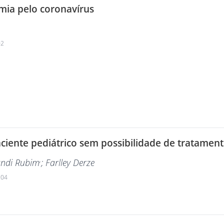
demia pelo coronavírus
02
aciente pediátrico sem possibilidade de tratame
,
andi Rubim
; Farlley Derze
204