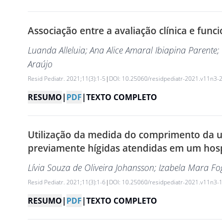
Associação entre a avaliação clínica e func
Luanda Alleluia
; Ana Alice Amaral Ibiapina Parente
;
Araújo
Resid Pediatr. 2021;11(3):1-5
|
DOI: 10.25060/residpediatr-2021.v11n3-
RESUMO
|
PDF
|
TEXTO COMPLETO
Utilização da medida do comprimento da u
previamente hígidas atendidas em um hospi
Lívia Souza de Oliveira Johansson
; Izabela Mara Fo
Resid Pediatr. 2021;11(3):1-6
|
DOI: 10.25060/residpediatr-2021.v11n3-
RESUMO
|
PDF
|
TEXTO COMPLETO